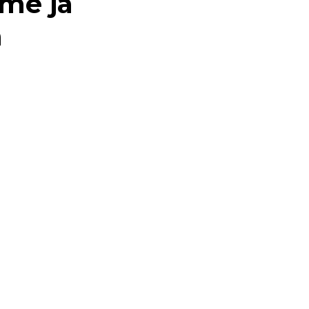
me ja
ä