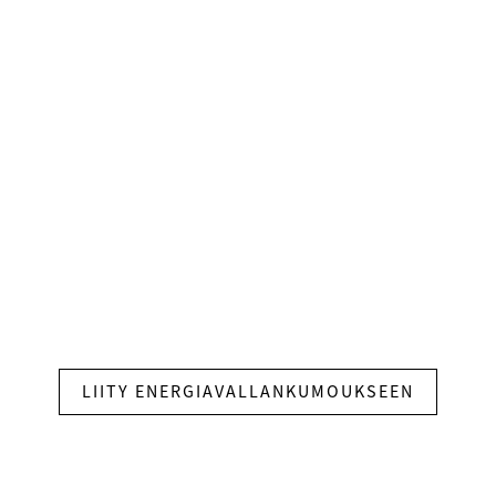
katkoksia ja optimoi
amme avulla seuraamme jatkuvasti yhdistettyjä
Järjestelmä kerää reaaliaikaista tietoa kaikista
saat kaiken irti järjestelmästäsi, tarjoaa se käyttökelpoisia
tinäyttöjen avulla.
LIITY ENERGIAVALLANKUMOUKSEEN