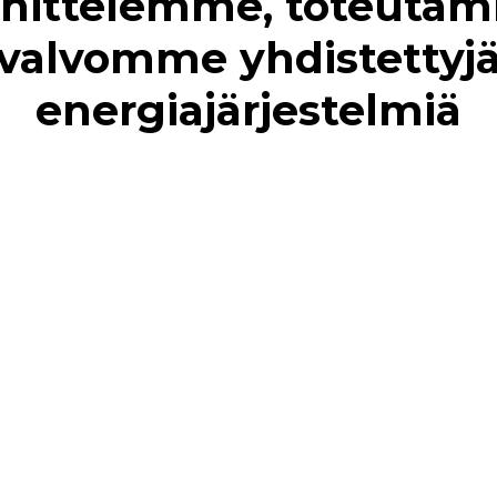
nittelemme, toteutam
valvomme yhdistettyj
energiajärjestelmiä
tuvat, tarpeen mukaiset
stäsi digitaalisen kaksosen voimme tutkia rakennuksen
a kuuman veden kysyntää. Tämän jälkeen
nnamme sinulle optimaalisen energiajärjestelmän
i konsulttisi kanssa. Kun integroitu järjestelmä on
oidaan käyttää suorituskyvyn validointiin ja optimointiin.