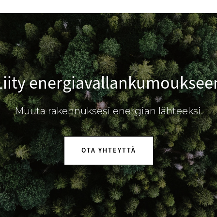
Liity energiavallankumouksee
Muuta rakennuksesi energian lähteeksi.
OTA YHTEYTTÄ