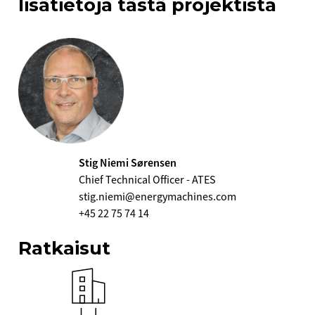
lisätietoja tästä projektista
Stig Niemi Sørensen
Chief Technical Officer - ATES
stig.niemi@energymachines.com
+45 22 75 74 14
Ratkaisut