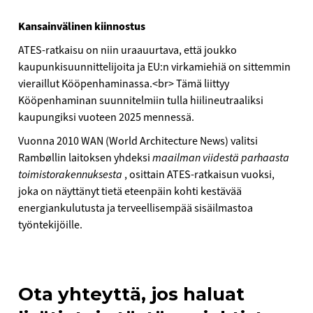
Kansainvälinen kiinnostus
ATES-ratkaisu on niin uraauurtava, että joukko
kaupunkisuunnittelijoita ja EU:n virkamiehiä on sittemmin
vieraillut Kööpenhaminassa.<br> Tämä liittyy
Kööpenhaminan suunnitelmiin tulla hiilineutraaliksi
kaupungiksi vuoteen 2025 mennessä.
Vuonna 2010 WAN (World Architecture News) valitsi
Rambøllin laitoksen yhdeksi
maailman viidestä parhaasta
toimistorakennuksesta
, osittain ATES-ratkaisun vuoksi,
joka on näyttänyt tietä eteenpäin kohti kestävää
energiankulutusta ja terveellisempää sisäilmastoa
työntekijöille.
Ota yhteyttä, jos haluat