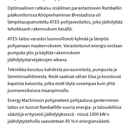
Optimaalinen ratkaisu sisäilman parantamiseen Rambøllin
pääkonttorissa Kööpenhaminan Ørestadissa oli
lämpötasapainotettu ATES-pohjavesilaitos, joka jäähdyttää
tehokkaasti rakennuksen kesällä.
ATES-laitos varastoi luonnollisesti kylmää ja lämpöä
pohjamaan maakerrokseen. Varastoitunut energia voidaan
pumpata ylös ja käyttää rakennuksen
jäähdytystarvejaksojen aikana.
Tekniikka koostuu kahdesta porausreiästä, pumpusta ja
lämmönvaihtimesta. Reiät vaativat vähän tilaa ja koostuvat
kapeista kaivoista, jotka eivät täytä useampaa kuin yhtä
juomavesikaivoa maanpinnalla.
Energy Machinesin pohjaveteen pohjautuva geoterminen
laitos on tuonut Rambøllille suuria energia- ja taloudellisia
säästöjä erityisesti jäähdytyksessä - missä 1000 kW:n
jäähdytysteholla saavutetaan 85 %:n energiansäästö.