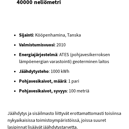
40000
neliömetri
Sijainti
: Kööpenhamina, Tanska
Valmistumisvuosi
: 2010
Energiajärjestelmä
: ATES (pohjavesikerroksen
lämpöenergian varastointi) geoterminen laitos
Jäähdytysteho
: 1000 kWh
Pohjavesikaivot, määrä
: 1 pari
Pohjavesikaivot, syvyys
: 100 metriä
Jäähdytys ja sisäilmasto liittyvät erottamattomasti toisiinsa
nykyaikaisissa toimistoympäristöissä, joissa suuret
lasipinnat lisäävät jäähdytystarvetta.