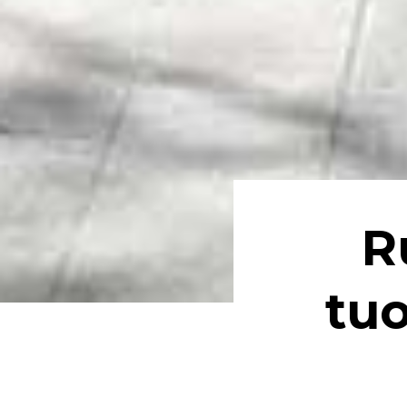
R
tuo