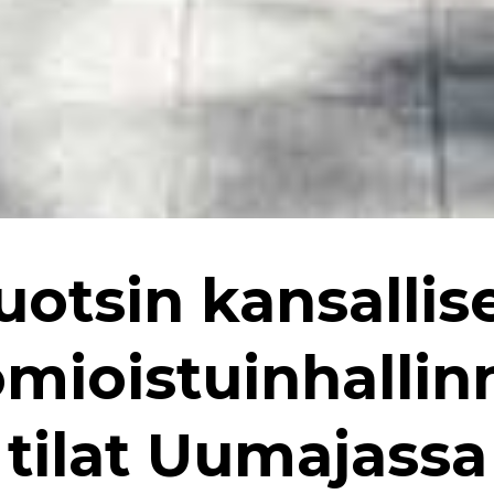
uotsin kansallis
mioistuinhalli
tilat Uumajassa