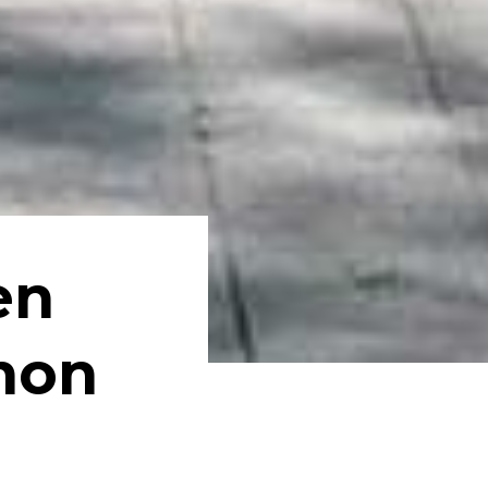
en
nnon